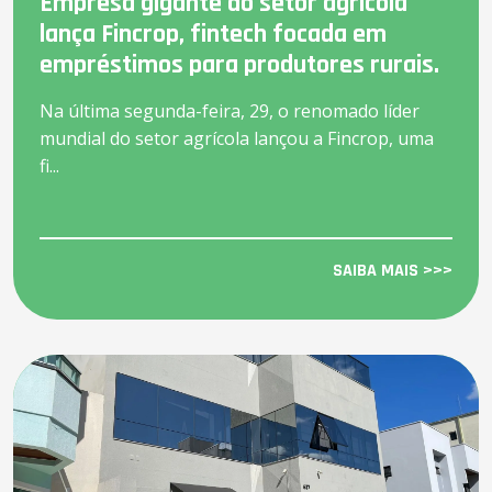
Empresa gigante do setor agrícola
lança Fincrop, fintech focada em
empréstimos para produtores rurais.
Na última segunda-feira, 29, o renomado líder
mundial do setor agrícola lançou a Fincrop, uma
fi...
SAIBA MAIS >>>